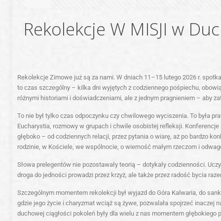
Rekolekcje W MISJI w Du
Rekolekcje Zimowe już są za nami. W dniach 11–15 lutego 2026 r. spotk
to czas szczególny – kilka dni wyjętych z codziennego pośpiechu, obowią
różnymi historiami i doświadczeniami, ale z jednym pragnieniem – aby za
To nie był tylko czas odpoczynku czy chwilowego wyciszenia. To była pr
Eucharystia, rozmowy w grupach i chwile osobistej refleksji. Konferenc
głęboko – od codziennych relacji, przez pytania o wiarę, aż po bardzo k
rodzinie, w Kościele, we wspólnocie, o wierność małym rzeczom i odwa
Słowa prelegentów nie pozostawały teorią – dotykały codzienności. Uczył
droga do jedności prowadzi przez krzyż, ale także przez radość bycia raz
Szczególnym momentem rekolekcji był wyjazd do
Góra Kalwaria
, do san
gdzie jego życie i charyzmat wciąż są żywe, pozwalała spojrzeć inaczej
duchowej ciągłości pokoleń były dla wielu z nas momentem głębokiego po