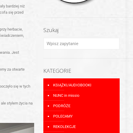
ły bardziej niż
 cofa się przed
Szukaj
przy herbacie,
doświadczeniem,
wania. Jest
jemy za otwarte
KATEGORIE
KSIĄŻKI/AUDIOBOOKI
poczęło się w tych
NUNC in missio
 ale stylem życia na
PODRÓŻE
POLECAMY
REKOLEKCJE