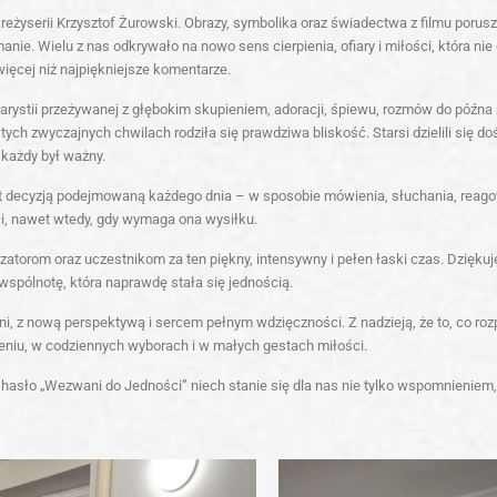
 reżyserii
Krzysztof Żurowski
. Obrazy, symbolika oraz świadectwa z filmu porusza
nie. Wielu z nas odkrywało na nowo sens cierpienia, ofiary i miłości, która nie
więcej niż najpiękniejsze komentarze.
arystii przeżywanej z głębokim skupieniem, adoracji, śpiewu, rozmów do późna 
ych zwyczajnych chwilach rodziła się prawdziwa bliskość. Starsi dzielili się 
 każdy był ważny.
est decyzją podejmowaną każdego dnia – w sposobie mówienia, słuchania, reago
, nawet wtedy, gdy wymaga ona wysiłku.
torom oraz uczestnikom za ten piękny, intensywny i pełen łaski czas. Dzięku
wspólnotę, która naprawdę stała się jednością.
 z nową perspektywą i sercem pełnym wdzięczności. Z nadzieją, że to, co roz
zeniu, w codziennych wyborach i w małych gestach miłości.
 hasło „Wezwani do Jedności” niech stanie się dla nas nie tylko wspomnieniem,