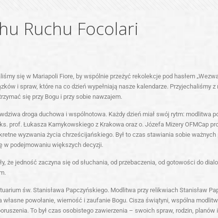
chu Ruchu Focolari
aliśmy się w
Mariapoli Fiore
, by wspólnie przeżyć rekolekcje pod hasłem „Wezwa
zków i spraw, które na co dzień wypełniają nasze kalendarze. Przyjechaliśmy z 
trzymać się przy Bogu i przy sobie nawzajem.
awdziwa droga duchowa i wspólnotowa. Każdy dzień miał swój rytm: modlitwa po
je ks. prof. Łukasza Kamykowskiego z Krakowa oraz o. Józefa Mizery OFMCap pr
onkretne wyzwania życia chrześcijańskiego. Był to czas stawiania sobie ważnych
gę w podejmowaniu większych decyzji.
y, że jedność zaczyna się od słuchania, od przebaczenia, od gotowości do dial
em.
ktuarium św. Stanisława Papczyńskiego. Modlitwa przy relikwiach
Stanisław Pa
 na własne powołanie, wierność i zaufanie Bogu. Cisza świątyni, wspólna modli
ruszenia. To był czas osobistego zawierzenia – swoich spraw, rodzin, planów i