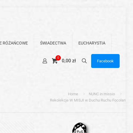
E RÓŻAŃCOWE
ŚWIADECTWA
EUCHARYSTIA
0
0,00 zł
Facebook
Home
NUNC in missio
Rekolekcje W MISJI w Duchu Ruchu Focolari