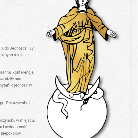
ni do Jedności”. Był
różnych miejsc, z
ranna, konferencje,
owadziły nas
 pytań: o jedność w
ogu. Pokazywały, że
pczyński
, w miejscu,
twa i świadomość
 niepokojów.