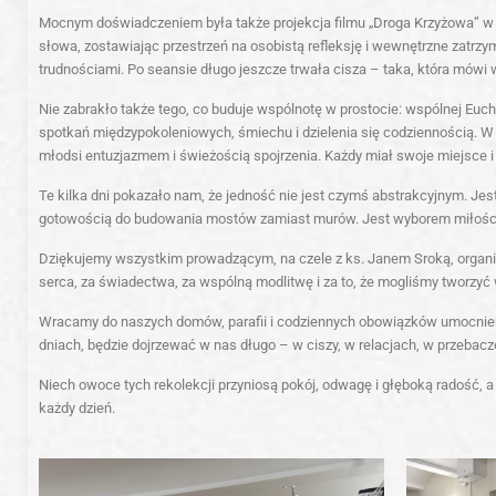
Mocnym doświadczeniem była także projekcja filmu „
Droga Krzyżowa
” w
słowa, zostawiając przestrzeń na osobistą refleksję i wewnętrzne zatrzyma
trudnościami. Po seansie długo jeszcze trwała cisza – taka, która mówi 
Nie zabrakło także tego, co buduje wspólnotę w prostocie: wspólnej Euch
spotkań międzypokoleniowych, śmiechu i dzielenia się codziennością. W t
młodsi entuzjazmem i świeżością spojrzenia. Każdy miał swoje miejsce i
Te kilka dni pokazało nam, że jedność nie jest czymś abstrakcyjnym. J
gotowością do budowania mostów zamiast murów. Jest wyborem miłości
Dziękujemy wszystkim prowadzącym, na czele z ks. Janem Sroką, organiza
serca, za świadectwa, za wspólną modlitwę i za to, że mogliśmy tworzyć 
Wracamy do naszych domów, parafii i codziennych obowiązków umocnieni,
dniach, będzie dojrzewać w nas długo – w ciszy, w relacjach, w przebac
Niech owoce tych rekolekcji przyniosą pokój, odwagę i głęboką radość, a
każdy dzień.