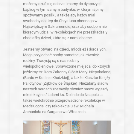
możemy czuć się dobrze i mamy do dyspozycji
kaplicę w tym samym budynku, w którym śpimy i
spożywamy posiłki, a także aby każdy miał
swobodny dostęp do Chrystusa obecnego w
Najświętszym Sakramencie, oraz aby osobom nie
biorącym udział w rekolekcjach nie przeszkadzały
chociażby dzieci, które są z nami obecne.
Jesteśmy otwarci na dzieci, młodzież i dorosłych.
Mogą przyjechać osoby samotne jak również
rodziny. Tradycją są u nas rodziny
wielopokoleniowe. Sprawdzone miejsca, do których
jeździmy to: Dom Zakonny Sióstr Maryi Niepokalanej
(Bardo w Kotlinie Kłodzkiej), a także Klasztor Księży
Pallotynów (Ząbkowice Śląskie). Niezatarty ślad w
naszych sercach zostawiły również nasze wyjazdy
rekolekcyjne śladami ks. Dolindo do Neapolu, a
także wielokrotnie przeprowadzone rekolekcje w
Medziugorie, czy rekolekcje u św. Michała
Archanioła na Gargano we Włoszech.