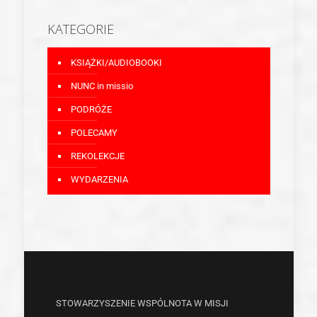
KATEGORIE
KSIĄŻKI/AUDIOBOOKI
NUNC in missio
PODRÓŻE
POLECAMY
REKOLEKCJE
WYDARZENIA
STOWARZYSZENIE WSPÓLNOTA W MISJI