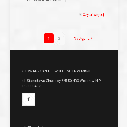
najbliższym otoczeniu –
[…]
Czytaj więcej
1
2
Następna
STOWARZYSZENIE WSPÓLNOTA W MISJI
ul. Stanisława Chudoby 6/5 50-430 Wrocław
NIP:
8960004679