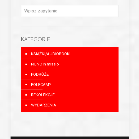
KATEGORIE
KSIĄŻKI/AUDIOBOOKI
NUNC in missio
PODRÓŻE
POLECAMY
REKOLEKCJE
WYDARZENIA